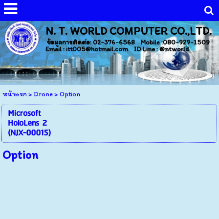
N. T. WORLD COMPUTER CO.,LTD.
ข้อมูลการติดต่อ: 02-376-6568 Mobile :080-929-1509
Email : itt005@hotmail.com ID Line : @ntworld
หน้าแรก
>
Drone
>
Option
Microsoft
HoloLens 2
(NJX-00015)
Option