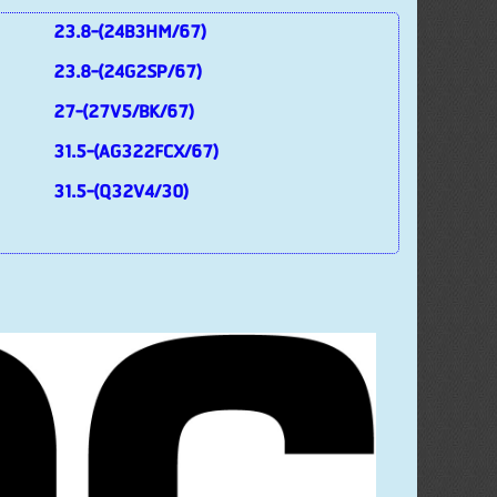
23.8-(24B3HM/67)
23.8-(24G2SP/67)
27-(27V5/BK/67)
31.5-(AG322FCX/67)
31.5-(Q32V4/30)