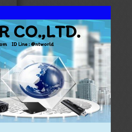
 CO.,LTD.
com ID Line : @ntworld