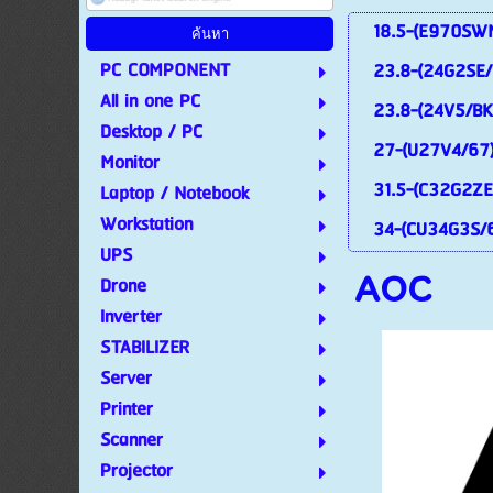
18.5-(E970SW
PC COMPONENT
23.8-(24G2SE/
All in one PC
23.8-(24V5/BK
Desktop / PC
27-(U27V4/67
Monitor
31.5-(C32G2ZE
Laptop / Notebook
Workstation
34-(CU34G3S/
UPS
AOC
Drone
Inverter
STABILIZER
Server
Printer
Scanner
Projector