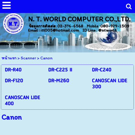
N. T. WORLD COMPUTER CO.,LTD.
ข้อมูลการติดต่อ: 02-376-6568 Mobile :080-929-1509
Email : itt005@hotmail.com ID Line : @ntworld
หน้าแรก
>
Scanner
>
Canon
DR-R40
DR-C225 II
DR-C240
DR-F120
DR-M260
CANOSCAN LIDE
300
CANOSCAN LIDE
400
Canon