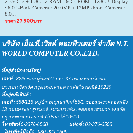
2.36GHz + 1.8GHz-RAM : 6GB-ROM : 128GB-Display
: 6.0" -Back Camera : 20.0MP + 12MP -Front Camera :
8.0...
ราคา
27,900บาท
บริษัท เอ็น.ที.เวิลด์ คอมพิวเตอร์ จำกัด
N.T.
WORLD COMPU
TER CO.,LTD.
ที่อยู่สำนักงานใหญ่
เลขที่
: 82/5 ซอย คู้บอน27 เเยก 37 เเขวงท่าเเร้ง เขต
บางเขน จังหวัด กรุงเทพมหานคร รหัสไปรษณีย์ 10220
ที่อยู่คลังสินค้า
เลขที่
: 588/118 หมู่บ้านพฤกษาวิลล์ 55/1 ซอยสุเหร่าคลองหนึ่ง
13 ถนนพระยาสุเรนทร์ แขวงบางชัน เขตคลองสามวา จังหวัด
กรุงเทพมหานคร รหัสไปรษณีย์ 10510
โทรศัพท์
0-2376-6568
แฟกซ์
: 02-376-6568
โทรศัพท์มือถือ
: 080-929-1509