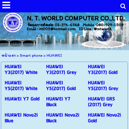
N. T. WORLD COMPUTER CO.,LTD.
ข้อมูลการติดต่อ: 02-376-6568 Mobile :080-929-1509
Email : itt005@hotmail.com ID Line : @ntworld
หน้าแรก
>
Smart phone
>
HUAWEI
HUAWEI
HUAWEI
HUAWEI
Y3(2017) White
Y3(2017) Grey
Y3(2017) Gold
HUAWEI
HUAWEI
HUAWEI
Y5(2017) White
Y5(2017) Gold
Y5(2017) Grey
HUAWEI Y7 Gold
HUAWEI Y7
HUAWEI GR5
Black
(2017) Grey
HUAWEI Nova2i
HUAWEI Nova2i
HUAWEI Nova2i
Blue
Black
Gold